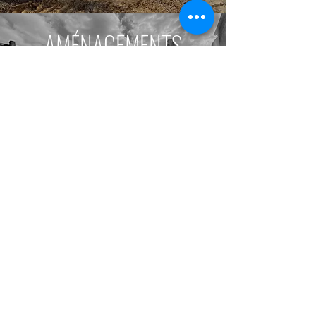
AMÉNAGEMENTS
EXTÉRIEURS
Vous souhaitez aménager une terrasse,
l'avant de votre maison, déblayer une
partie de votre terrain? Contactez vous
afin de trouver la meilleur solution pour
votre chantier. Chaque chantier est unique.
gary.cantigneaux@me.com
©2022 by ETS Cantigneaux SA. Proudly created with
Wix.com