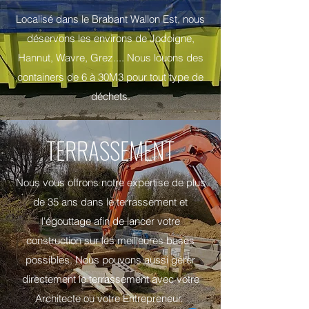
Localisé dans le Brabant Wallon Est, nous
déservons les environs de Jodoigne,
Hannut, Wavre, Grez.... Nous louons des
containers de 6 à 30M3 pour tout type de
déchets.
TERRASSEMENT
Nous vous offrons notre expertise de plus
de 35 ans dans le terrassement et
l'égouttage afin de lancer votre
construction sur les meilleures bases
possibles. Nous pouvons aussi gérer
directement le terrassement avec votre
Architecte ou votre Entrepreneur.