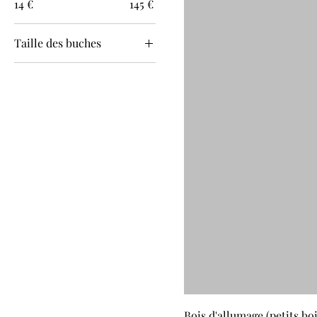
14 €
145 €
Taille des buches
33cm
40cm
Bois d'allumage (petits boi